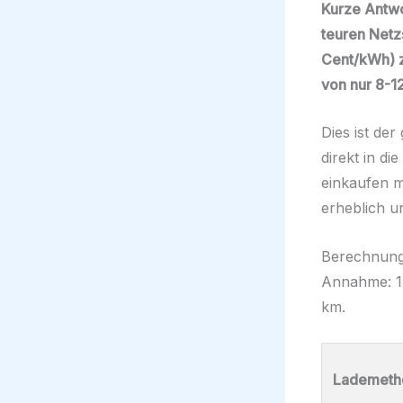
Kurze Antwor
teuren Netz
Cent/kWh) z
von nur 8-1
Dies ist de
direkt in die
einkaufen m
erheblich un
Berechnungs
Annahme: 15
km.
Lademeth