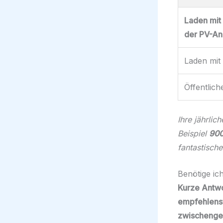
Laden mit
der PV-An
Laden mit
Öffentlic
Ihre jährli
Beispiel
900
fantastisch
Benötige ic
Kurze Antwo
empfehlensw
zwischenges