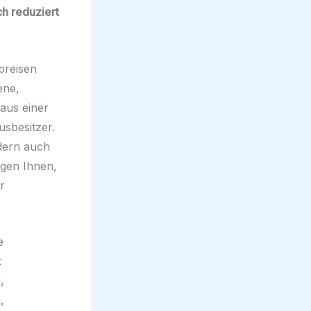
ch reduziert
preisen
ene,
aus einer
usbesitzer.
ndern auch
igen Ihnen,
r