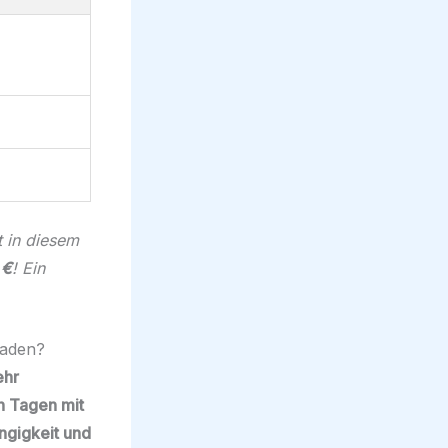
t in diesem
 €
! Ein
laden?
ehr
n Tagen mit
ngigkeit und