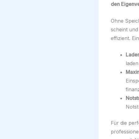
den Eigenve
Ohne Speich
scheint und
effizient. E
Laden
laden
Maxim
Einsp
finanz
Notst
Notst
Für die per
professione