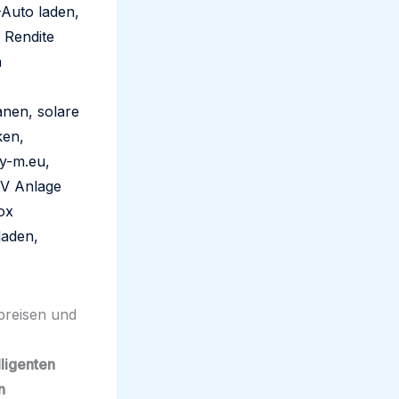
preisen und
lligenten
n