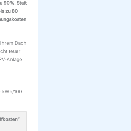
zu 90%. Statt
is zu 80
ehungskosten
n Ihrem Dach
icht teuer
 PV-Anlage
20 kWh/100
ffkosten“