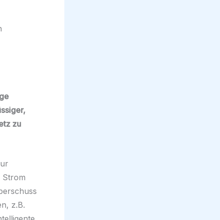
age
ssiger,
etz zu
zur
r Strom
Überschuss
n, z.B.
elligente