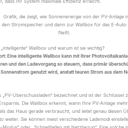
r, dass Ihr System maximale Effizienz erreicht.
 „intelligente“ Wallbox und warum ist sie wichtig?
t: Eine intelligente Wallbox kann mit Ihrer Photovoltaikanl
en und den Ladevorgang so steuern, dass primär überschü
 Sonnenstrom genutzt wird, anstatt teuren Strom aus dem N
ls „PV-Überschussladen“ bezeichnet und ist der Schlüssel 
rsparnis. Die Wallbox erkennt, wann Ihre PV-Anlage meh
 als das Haus gerade verbraucht, und leitet genau diesen 
to weiter. Sie können meist verschiedene Lademodi einstelle
Modus“ oder „Schnellladen mit Netzbezug“. Eine solche int