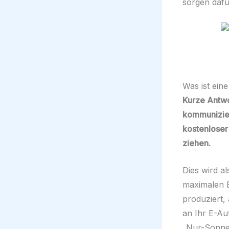
sorgen dafü
Was ist eine
Kurze Antwor
kommunizier
kostenloser
ziehen.
Dies wird a
maximalen E
produziert,
an Ihr E-Au
„Nur-Sonne-