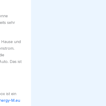
Sonne
eits sehr
h Hause und
enstrom.
die
uto. Das ist
x ist ein
nergy-M.eu