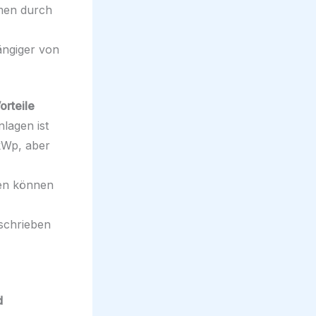
hmen durch
ängiger von
rteile
nlagen ist
kWp, aber
ten können
eschrieben
d