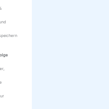
%
und
speichern
folge
er,
e
zur