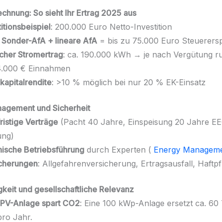
echnung: So sieht Ihr Ertrag 2025 aus
titionsbeispiel
: 200.000 Euro Netto-Investition
 Sonder-AfA + lineare AfA
= bis zu 75.000 Euro Steuerers
icher Stromertrag
: ca. 190.000 kWh → je nach Vergütung r
4.000 € Einnahmen
kapitalrendite
: >10 % möglich bei nur 20 % EK-Einsatz
nagement und Sicherheit
ristige Verträge
(Pacht 40 Jahre, Einspeisung 20 Jahre EE
ung)
ische Betriebsführung
durch Experten (
Energy Managem
cherungen
: Allgefahrenversicherung, Ertragsausfall, Haftpf
gkeit und gesellschaftliche Relevanz
PV-Anlage spart CO2
: Eine 100 kWp-Anlage ersetzt ca. 6
ro Jahr.