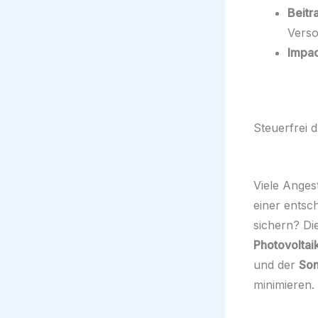
Beitr
Verso
Impac
Steuerfrei 
Viele Anges
einer entsc
sichern? Di
Photovoltai
und der
Son
minimieren.