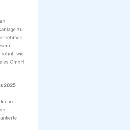
gen
ikanlage zu
nternehmen,
iesem
 lohnt, wie
 Sales GmbH
ts 2025
den in
ten
antierte