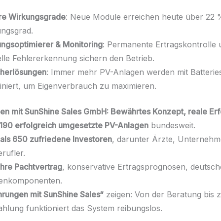
re Wirkungsgrade
: Neue Module erreichen heute über 22 
ngsgrad.
ungsoptimierer & Monitoring
: Permanente Ertragskontrolle 
lle Fehlererkennung sichern den Betrieb.
herlösungen
: Immer mehr PV-Anlagen werden mit Batterie
niert, um Eigenverbrauch zu maximieren.
gen mit SunShine Sales GmbH: Bewährtes Konzept, reale Er
190 erfolgreich umgesetzte PV-Anlagen
bundesweit.
als 650 zufriedene Investoren
, darunter Ärzte, Unternehm
erufler.
hre Pachtvertrag
, konservative Ertragsprognosen, deutsch
enkomponenten.
hrungen mit SunShine Sales“
zeigen: Von der Beratung bis 
hlung funktioniert das System reibungslos.