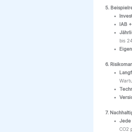
5. Beispielr
Inves
IAB +
Jährl
bis 2
Eigen
6. Risikoma
Langf
Wart
Techn
Versi
7. Nachhalti
Jede 
CO2 p