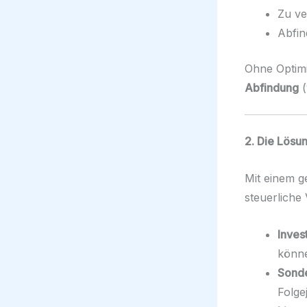
Zu ve
Abfin
Ohne Optimi
Abfindung
(
2. Die Lösun
Mit einem g
steuerliche 
Inves
könne
Sonde
Folge