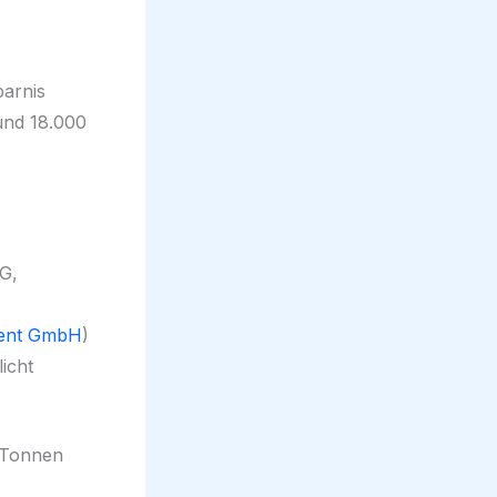
parnis
und 18.000
G,
ent GmbH
)
licht
0 Tonnen