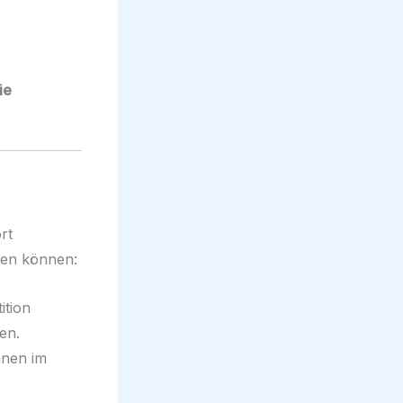
ie
rt
nken können:
ition
en.
nnen im