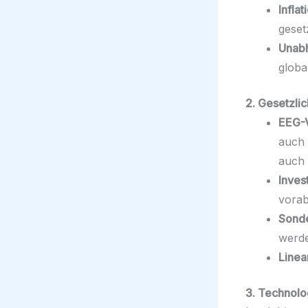
Infla
geset
Unabh
globa
2. Gesetzli
EEG-V
auch 
auch 
Inves
vorab
Sond
werd
Linea
3. Technolo