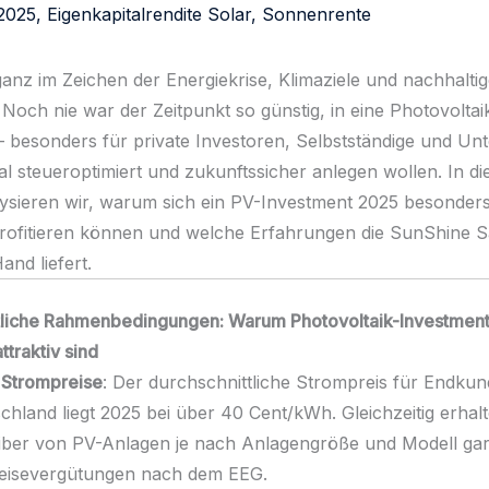
ganz im Zeichen der Energiekrise, Klimaziele und nachhalti
 Noch nie war der Zeitpunkt so günstig, in eine Photovolta
 – besonders für private Investoren, Selbstständige und U
tal steueroptimiert und zukunftssicher anlegen wollen. In d
lysieren wir, warum sich ein PV-Investment 2025 besonders
profitieren können und welche Erfahrungen die SunShine
and liefert.
ftliche Rahmenbedingungen: Warum Photovoltaik-Investmen
traktiv sind
Strompreise
: Der durchschnittliche Strompreis für Endkun
chland liegt 2025 bei über 40 Cent/kWh. Gleichzeitig erhal
iber von PV-Anlagen je nach Anlagengröße und Modell gar
eisevergütungen nach dem EEG.