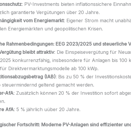
tionsschutz
: PV-Investments bieten inflationssichere Einna
zlich garantierte Vergütungen über 20 Jahre.
ängigkeit vom Energiemarkt
: Eigener Strom macht unabh
len Energiemärkten und geopolitischen Krisen.
che Rahmenbedingungen: EEG 2023/2025 und steuerliche Vo
ergütung bleibt attraktiv
: Die Einspeisevergütung für Neua
2025 konkurrenzfähig, insbesondere für Anlagen bis 100 
für Direktvermarktungsmodelle ab 100 kWp.
titionsabzugsbetrag (IAB)
: Bis zu 50 % der Investitionskos
 steuermindernd geltend gemacht werden.
er-AfA
: Zusätzlich können 20 % der Investition sofort abg
en.
re AfA
: 5 % jährlich uüber 20 Jahre.
gischer Fortschritt: Moderne PV-Anlagen sind effizienter un