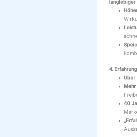
langlebiger
Höhe
Wirku
Leist
schne
Speic
kombi
4. Erfahrun
Über 
Mehr 
Freib
40 Ja
Mark
„Erfa
Ausza