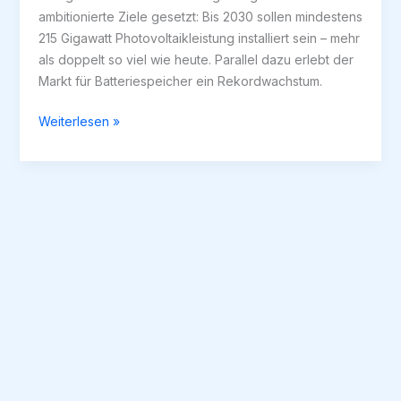
ambitionierte Ziele gesetzt: Bis 2030 sollen mindestens
215 Gigawatt Photovoltaikleistung installiert sein – mehr
als doppelt so viel wie heute. Parallel dazu erlebt der
Markt für Batteriespeicher ein Rekordwachstum.
Deutschland
Weiterlesen »
im
Fokus:
Photovoltaik-
Investments
mit
Speicher
–
Chancen
2025
mit
SunShine
Sales
© 2025 SunShine Sales GmbH –
Impressum
|
Datenschutz