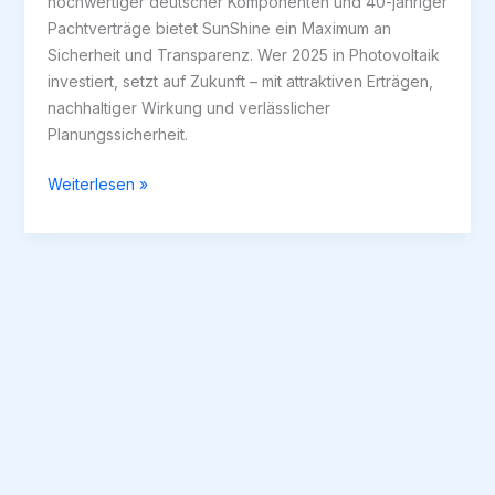
hochwertiger deutscher Komponenten und 40-jähriger
Pachtverträge bietet SunShine ein Maximum an
Sicherheit und Transparenz. Wer 2025 in Photovoltaik
investiert, setzt auf Zukunft – mit attraktiven Erträgen,
nachhaltiger Wirkung und verlässlicher
Planungssicherheit.
Einspeisevergütung
Weiterlesen »
2025:
Wie
sichern
sich
Investoren
jetzt
planbare
Erträge
–
und
warum