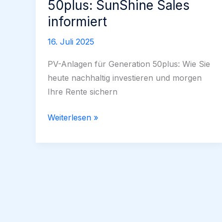
50plus: SunShine Sales
informiert
16. Juli 2025
PV-Anlagen für Generation 50plus: Wie Sie
heute nachhaltig investieren und morgen
Ihre Rente sichern
PV-
Weiterlesen »
Anlagen
für
Generation
50plus:
SunShine
Sales
informiert