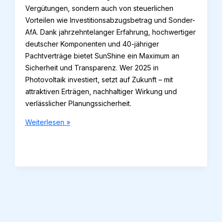
Vergütungen, sondern auch von steuerlichen
Vorteilen wie Investitionsabzugsbetrag und Sonder-
AfA. Dank jahrzehntelanger Erfahrung, hochwertiger
deutscher Komponenten und 40-jähriger
Pachtverträge bietet SunShine ein Maximum an
Sicherheit und Transparenz. Wer 2025 in
Photovoltaik investiert, setzt auf Zukunft – mit
attraktiven Erträgen, nachhaltiger Wirkung und
verlässlicher Planungssicherheit.
Einspeisevergütung
Weiterlesen »
2025:
Wie
sichern
sich
Investoren
jetzt
planbare
Erträge