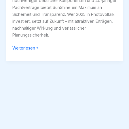
hochwertiger deutscher Komponenten und 40-jähriger
Pachtverträge bietet SunShine ein Maximum an
Sicherheit und Transparenz. Wer 2025 in Photovoltaik
investiert, setzt auf Zukunft – mit attraktiven Erträgen,
nachhaltiger Wirkung und verlässlicher
Planungssicherheit.
Einspeisevergütung
Weiterlesen »
2025:
Wie
sichern
sich
Investoren
jetzt
planbare
Erträge
–
und
warum