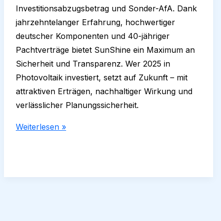
Investitionsabzugsbetrag und Sonder-AfA. Dank
jahrzehntelanger Erfahrung, hochwertiger
deutscher Komponenten und 40-jähriger
Pachtverträge bietet SunShine ein Maximum an
Sicherheit und Transparenz. Wer 2025 in
Photovoltaik investiert, setzt auf Zukunft – mit
attraktiven Erträgen, nachhaltiger Wirkung und
verlässlicher Planungssicherheit.
Einspeisevergütung
Weiterlesen »
2025:
Wie
sichern
sich
Investoren
jetzt