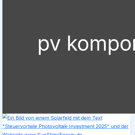
pv kompon