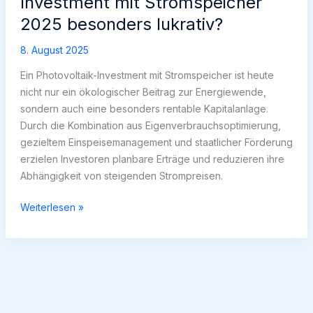
Investment mit Stromspeicher
2025 besonders lukrativ?
8. August 2025
Ein Photovoltaik-Investment mit Stromspeicher ist heute
nicht nur ein ökologischer Beitrag zur Energiewende,
sondern auch eine besonders rentable Kapitalanlage.
Durch die Kombination aus Eigenverbrauchsoptimierung,
gezieltem Einspeisemanagement und staatlicher Förderung
erzielen Investoren planbare Erträge und reduzieren ihre
Abhängigkeit von steigenden Strompreisen.
Warum
Weiterlesen »
ist
ein
Photovoltaik-
Investment
mit
Stromspeicher