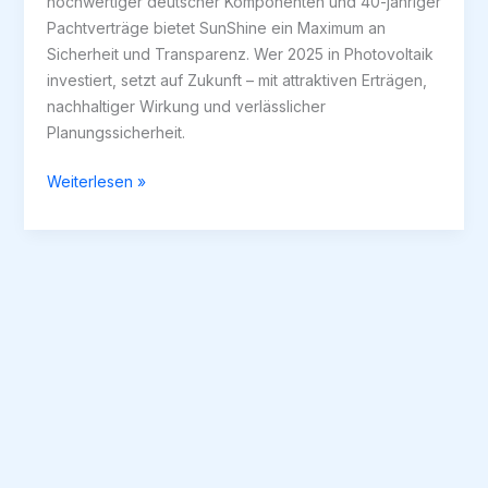
hochwertiger deutscher Komponenten und 40-jähriger
Pachtverträge bietet SunShine ein Maximum an
Sicherheit und Transparenz. Wer 2025 in Photovoltaik
investiert, setzt auf Zukunft – mit attraktiven Erträgen,
nachhaltiger Wirkung und verlässlicher
Planungssicherheit.
Einspeisevergütung
Weiterlesen »
2025:
Wie
sichern
sich
Investoren
jetzt
planbare
Erträge
–
und
warum