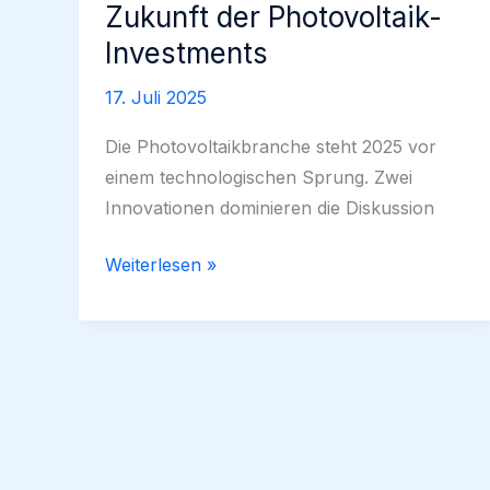
Zukunft der Photovoltaik-
Investments
17. Juli 2025
Die Photovoltaikbranche steht 2025 vor
einem technologischen Sprung. Zwei
Innovationen dominieren die Diskussion
Bifaziale
Weiterlesen »
Solarmodule
und
Perowskit-
Zellen
–
Die
Zukunft