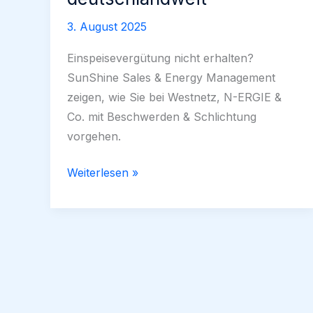
3. August 2025
Einspeisevergütung nicht erhalten?
SunShine Sales & Energy Management
zeigen, wie Sie bei Westnetz, N-ERGIE &
Co. mit Beschwerden & Schlichtung
vorgehen.
Einspeisevergütung
Weiterlesen »
verspätet:
Probleme
bei
Netzbetreibern
treffen
Solar-
Investoren