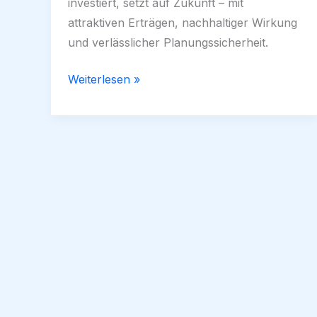
investiert, setzt auf Zukunft – mit
attraktiven Erträgen, nachhaltiger Wirkung
und verlässlicher Planungssicherheit.
Einspeisevergütung
Weiterlesen »
2025:
Wie
sichern
sich
Investoren
jetzt
planbare
Erträge
–
und
warum
lohnt