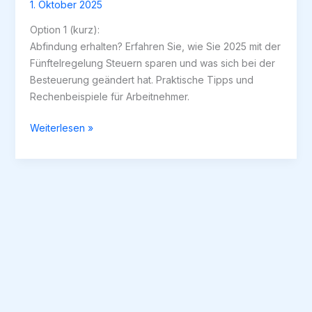
1. Oktober 2025
Option 1 (kurz):
Abfindung erhalten? Erfahren Sie, wie Sie 2025 mit der
Fünftelregelung Steuern sparen und was sich bei der
Besteuerung geändert hat. Praktische Tipps und
Rechenbeispiele für Arbeitnehmer.
Abfindung
Weiterlesen »
versteuern
2025:
Was
Arbeitnehmer
über
die
neuen
Regelungen
wissen
müssen